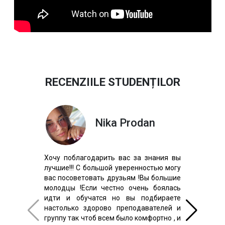
RECENZIILE STUDENȚILOR
Nika Prodan
Хочу поблагодарить вас за знания вы
лучшие!!! С большой уверенностью могу
вас посоветовать друзьям !Вы большие
молодцы !Если честно очень боялась
идти и обучатся но вы подбираете
настолько здорово преподавателей и
группу так чтоб всем было комфортно , и