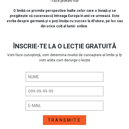
- Face prieteni noi!
O limbă ce promite perspective înalte celor care o învață și se
pregătește să cucerească întreaga Europa în anii ce urmează. Este
vorba despre germană și o poți învăța cu succes la 4Future, pe loc sau
din orice colț al lumii- online.
ÎNSCRIE-TE LA O LECȚIE GRATUITĂ
Vom face cunoștință, vom determina nivelul de cunoaștere al limbii și îți
vom arăta cum decurge o lecție