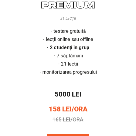
PREMIUM
21 LECȚII
- testare gratuită
- lecții online sau offline
- 2 studenți în grup
- 7 săptămâni
- 21 lecții
- monitorizarea progresului
5000 LEI
158 LEI/ORA
165 LEI/ORA