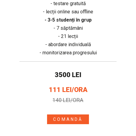
- testare gratuită
- lecții online sau offline
- 3-5 studenți în grup
- 7 săptămâni
- 21 lecții
- abordare individuală
- monitorizarea progresului
3500 LEI
111 LEI/ORA
140 LEI/ORA
COMANDĂ