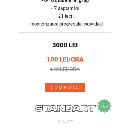
- 6-10 studenți în grup
- 7 săptămâni
- 21 lecții
- monitorizarea progresului individual
3000 LEI
100 LEI/ORA
140 LEI/ORA
COMANDĂ
STANDART
21 LECȚII